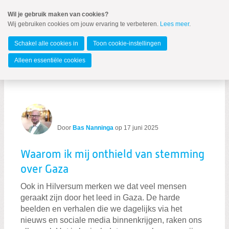
Spring
Wil je gebruik maken van cookies?
naar
Wij gebruiken cookies om jouw ervaring te verbeteren.
Lees meer
.
MENU
Spring
naar
Hilversum
de
Schakel alle cookies in
Toon cookie-instellingen
inhoud
Spring
Alleen essentiële cookies
naar
Blogs per auteur
het
hoofdmenu
Door
Bas Nanninga
op
17 juni 2025
Waarom ik mij onthield van stemming
over Gaza
Zoeken:
Ook in Hilversum merken we dat veel mensen
Zoeken
geraakt zijn door het leed in Gaza. De harde
beelden en verhalen die we dagelijks via het
nieuws en sociale media binnenkrijgen, raken ons