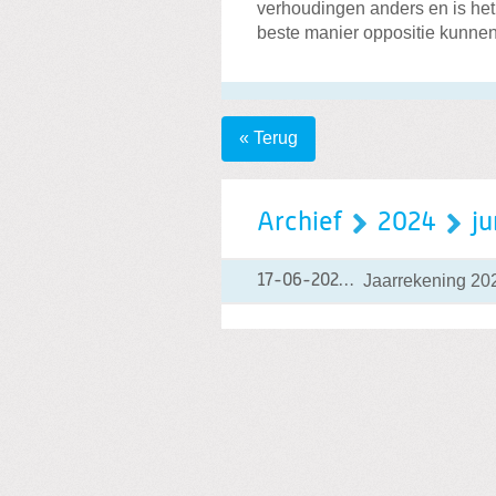
verhoudingen anders en is he
beste manier oppositie kunnen
« Terug
Archief
2024
ju
Jaarrekening 20
17-06-2024
17-06-2024 07:51