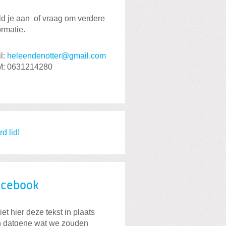
d je aan of vraag om verdere
ormatie.
l:
heleendenotter@gmail.com
M: 0631214280
d lid!
acebook
iet hier deze tekst in plaats
 datgene wat we zouden