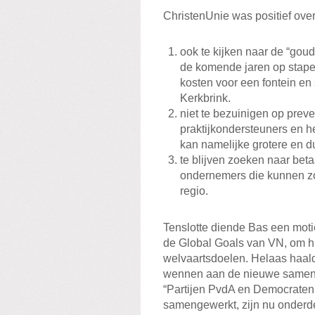
ChristenUnie was positief over
ook te kijken naar de “goud
de komende jaren op stape
kosten voor een fontein en 
Kerkbrink.
niet te bezuinigen op preve
praktijkondersteuners en h
kan namelijke grotere en 
te blijven zoeken naar bet
ondernemers die kunnen zo
regio.
Tenslotte diende Bas een mot
de Global Goals van VN, om h
welvaartsdoelen. Helaas haald
wennen aan de nieuwe samenst
“Partijen PvdA en Democraten 
samengewerkt, zijn nu onderde