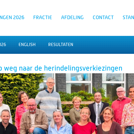
INGEN 2026
FRACTIE
AFDELING
CONTACT
STA
026
ENGLISH
RESULTATEN
Zoeken
 weg naar de herindelingsverkiezingen