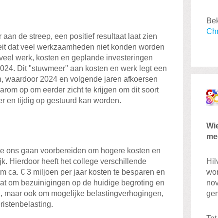
Bek
Chr
aan de streep, een positief resultaat laat zien
feit dat veel werkzaamheden niet konden worden
veel werk, kosten en geplande investeringen
24. Dit "stuwmeer" aan kosten en werk legt een
n, waardoor 2024 en volgende jaren afkoersen
arom op om eerder zicht te krijgen om dit soort
er en tijdig op gestuurd kan worden.
Wie
me
e ons gaan voorbereiden om hogere kosten en
jk. Hierdoor heeft het college verschillende
Hil
m ca. € 3 miljoen per jaar kosten te besparen en
wor
at om bezuinigingen op de huidige begroting en
nov
rd, maar ook om mogelijke belastingverhogingen,
gem
ristenbelasting.