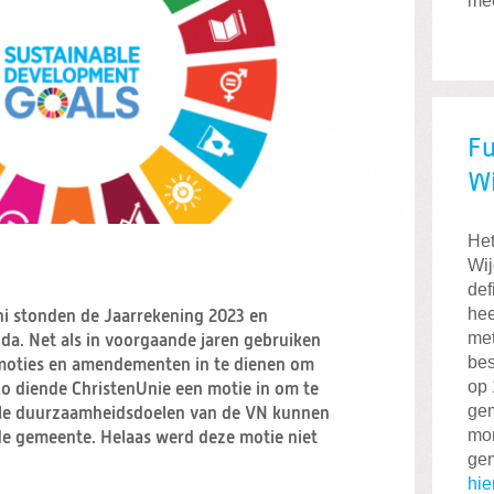
mee
Fu
W
Het
Wij
def
hee
i stonden de Jaarrekening 2023 en
met
da. Net als in voorgaande jaren gebruiken
bes
 moties en amendementen in te dienen om
op 
Zo diende ChristenUnie een motie in om te
gem
ale duurzaamheidsdoelen van de VN kunnen
mo
de gemeente. Helaas werd deze motie niet
ge
hie