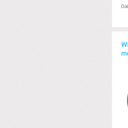
Dat
Wi
me