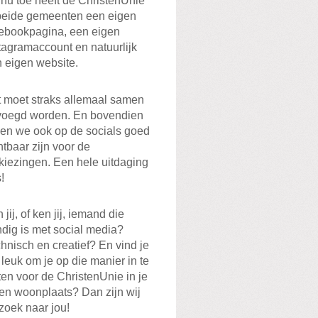
 nu toe heeft de ChristenUnie
beide gemeenten een eigen
ebookpagina, een eigen
tagramaccount en natuurlijk
 eigen website.
 moet straks allemaal samen
voegd worden. En bovendien
len we ook op de socials goed
htbaar zijn voor de
kiezingen. Een hele uitdaging
!
 jij, of ken jij, iemand die
dig is met social media?
hnisch en creatief? En vind je
 leuk om je op die manier in te
ten voor de ChristenUnie in je
en woonplaats? Dan zijn wij
zoek naar jou!