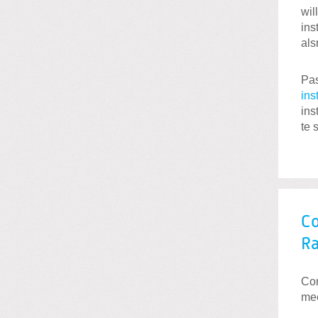
wil
ins
als
Pas
ins
ins
te 
Co
Ra
Com
mee