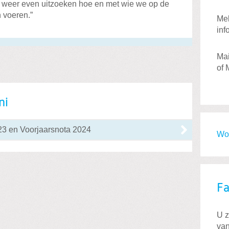
t weer even uitzoeken hoe en met wie we op de
 voeren.”
Mel
inf
Mai
of 
ni
23 en Voorjaarsnota 2024
Wor
F
U z
van