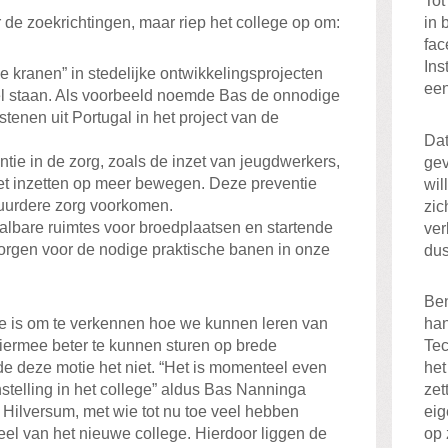
Tot
 de zoekrichtingen, maar riep het college op om:
in 
fac
Ins
e kranen” in stedelijke ontwikkelingsprojecten
een
l staan. Als voorbeeld noemde Bas de onnodige
stenen uit Portugal in het project van de
Dat
ntie in de zorg, zoals de inzet van jeugdwerkers,
ge
et inzetten op meer bewegen. Deze preventie
wil
duurdere zorg voorkomen.
zic
aalbare ruimtes voor broedplaatsen en startende
ver
rgen voor de nodige praktische banen in onze
dus
Ben
ie is om te verkennen hoe we kunnen leren van
han
iermee beter te kunnen sturen op brede
Tec
e deze motie het niet. “Het is momenteel even
het
elling in het college” aldus Bas Nanninga
zet
Hilversum, met wie tot nu toe veel hebben
eig
el van het nieuwe college. Hierdoor liggen de
op 