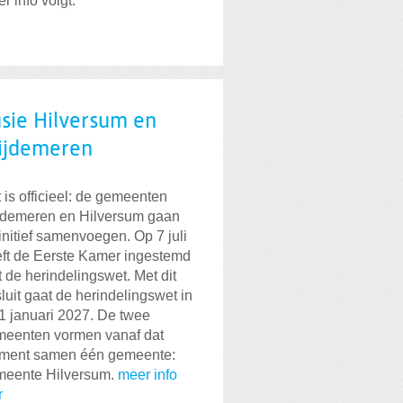
r info volgt.
sie Hilversum en
ijdemeren
 is officieel: de gemeenten
demeren en Hilversum gaan
initief samenvoegen. Op 7 juli
ft de Eerste Kamer ingestemd
 de herindelingswet. Met dit
luit gaat de herindelingswet in
1 januari 2027. De twee
eenten vormen vanaf dat
ment samen één gemeente:
meente Hilversum.
meer info
r